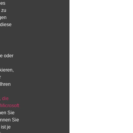
ies
 zu
igen
 diese
e oder
kieren,
r
Ihren
, die
Microsoft
nen Sie
önnen Sie
st je