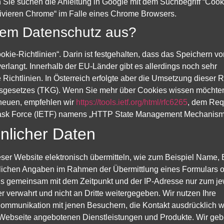
Sie suchen die Anleitung in Google mit dem Suchbegriff “Cook
ivieren Chrome“ im Falle eines Chrome Browsers.
inem Datenschutz aus?
okie-Richtlinien“. Darin ist festgehalten, dass das Speichern vo
erlangt. Innerhalb der EU-Länder gibt es allerdings noch sehr
Richtlinien. In Österreich erfolgte aber die Umsetzung dieser Ri
nsgesetzes (TKG). Wenn Sie mehr über Cookies wissen möchte
heuen, empfehlen wir
https://tools.ietf.org/html/rfc6265
, dem Req
Task Force (IETF) namens „HTTP State Management Mechanism
nlicher Daten
eser Website elektronisch übermitteln, wie zum Beispiel Name, 
lichen Angaben im Rahmen der Übermittlung eines Formulars 
 gemeinsam mit dem Zeitpunkt und der IP-Adresse nur zum je
verwahrt und nicht an Dritte weitergegeben. Wir nutzen Ihre
 Kommunikation mit jenen Besuchern, die Kontakt ausdrücklich
r Webseite angebotenen Dienstleistungen und Produkte. Wir geb