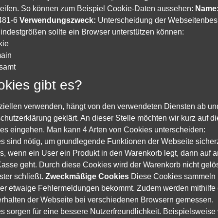
greifen. So können zum Beispiel Cookie-Daten aussehen:
Name
481-6
Verwendungszweck:
Unterscheidung der Webseitenbes
ndestgrößen sollte ein Browser unterstützen können:
kie
main
esamt
kies gibt es?
ziellen verwenden, hängt von den verwendeten Diensten ab und
hutzerklärung geklärt. An dieser Stelle möchten wir kurz auf di
s eingehen. Man kann 4 Arten von Cookies unterscheiden:
s sind nötig, um grundlegende Funktionen der Webseite sicherz
s, wenn ein User ein Produkt in den Warenkorb legt, dann auf 
r Kasse geht. Durch diese Cookies wird der Warenkorb nicht gelö
ter schließt.
Zweckmäßige Cookies
Diese Cookies sammeln 
ser etwaige Fehlermeldungen bekommt. Zudem werden mithilfe 
erhalten der Webseite bei verschiedenen Browsern gemessen.
s sorgen für eine bessere Nutzerfreundlichkeit. Beispielsweis