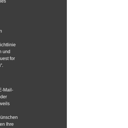
ies
n
chtlinie
n und
uest for
“.
E-Mail-
oder
weils
 wünschen
en Ihre