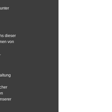
unter
hs dieser
nnen von
.
altung
cher
en
unserer