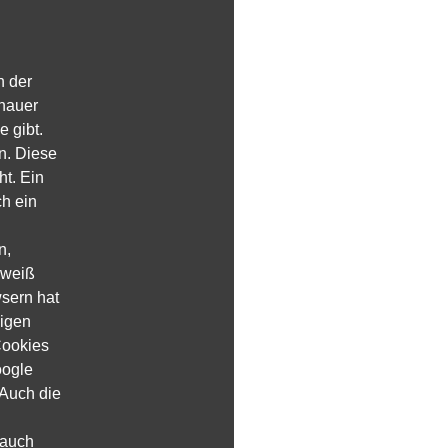
n der
enauer
 gibt.
n. Diese
t. Ein
h ein
n,
 weiß
wsern hat
zigen
Cookies
oogle
 Auch die
 auch