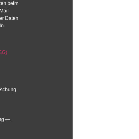
ten beim
Mail
rer Daten
ln.
SG)
öschung
ing —