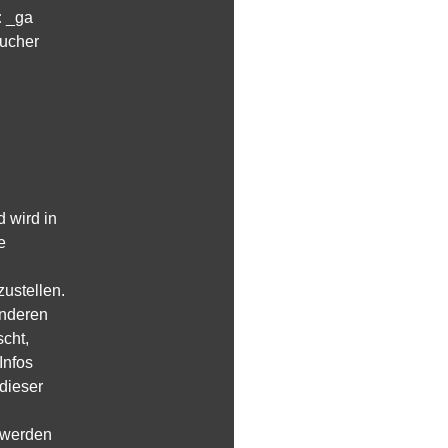
:
_ga
ucher
 wird in
e
ustellen.
anderen
scht,
Infos
dieser
e werden