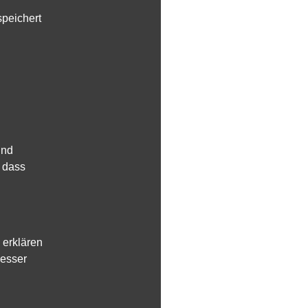
speichert
und
, dass
 erklären
besser