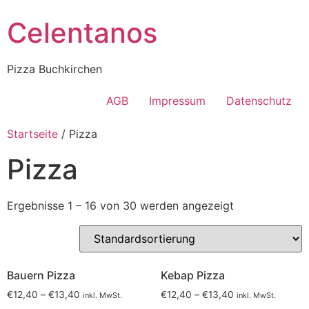
Celentanos
Pizza Buchkirchen
AGB
Impressum
Datenschutz
Startseite
/ Pizza
Pizza
Ergebnisse 1 – 16 von 30 werden angezeigt
Bauern Pizza
Kebap Pizza
Preisspanne:
Preisspanne:
€
12,40
–
€
13,40
€
12,40
–
€
13,40
inkl. MwSt.
inkl. MwSt.
€12,40
€12,40