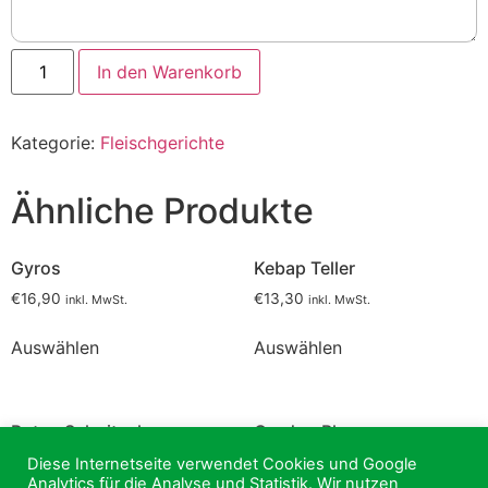
Adana
In den Warenkorb
Kebap
Menge
Kategorie:
Fleischgerichte
Ähnliche Produkte
Gyros
Kebap Teller
€
16,90
€
13,30
inkl. MwSt.
inkl. MwSt.
Auswählen
Auswählen
Puten Schnitzel
Cordon Bleu
€
14,30
€
14,30
Diese Internetseite verwendet Cookies und Google
inkl. MwSt.
inkl. MwSt.
Analytics für die Analyse und Statistik. Wir nutzen