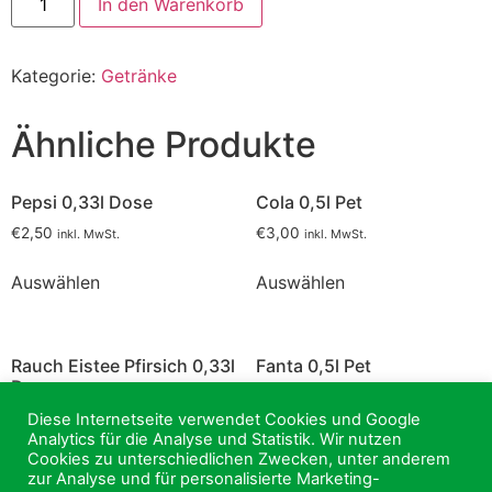
In den Warenkorb
0,33l
Dose
Menge
Kategorie:
Getränke
Ähnliche Produkte
Pepsi 0,33l Dose
Cola 0,5l Pet
€
2,50
€
3,00
inkl. MwSt.
inkl. MwSt.
Auswählen
Auswählen
Rauch Eistee Pfirsich 0,33l
Fanta 0,5l Pet
Dose
€
3,00
inkl. MwSt.
€
2,50
Diese Internetseite verwendet Cookies und Google
inkl. MwSt.
Analytics für die Analyse und Statistik. Wir nutzen
Auswählen
Cookies zu unterschiedlichen Zwecken, unter anderem
Auswählen
zur Analyse und für personalisierte Marketing-