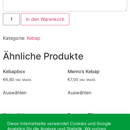
Döner
In den Warenkorb
Kebap
Menge
Kategorie:
Kebap
Ähnliche Produkte
Kebapbox
Memo’s Kebap
€
6,80
€
7,00
inkl. MwSt.
inkl. MwSt.
Auswählen
Auswählen
Celos Kebap
Pommes Tüte
€
7,00
€
4,80
Diese Internetseite verwendet Cookies und Google
inkl. MwSt.
inkl. MwSt.
Analytics für die Analyse und Statistik. Wir nutzen