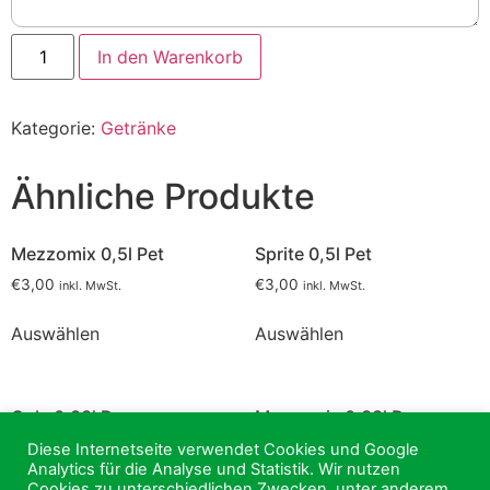
Rauch
In den Warenkorb
Eistee
Pfirsich
0,33l
Dose
Kategorie:
Getränke
Menge
Ähnliche Produkte
Mezzomix 0,5l Pet
Sprite 0,5l Pet
€
3,00
€
3,00
inkl. MwSt.
inkl. MwSt.
Auswählen
Auswählen
Cola 0,33l Dose
Mezzomix 0,33l Dose
€
2,50
€
2,50
Diese Internetseite verwendet Cookies und Google
inkl. MwSt.
inkl. MwSt.
Analytics für die Analyse und Statistik. Wir nutzen
Cookies zu unterschiedlichen Zwecken, unter anderem