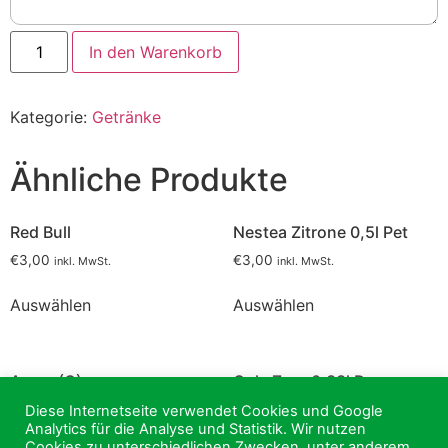
Rauch
In den Warenkorb
Zitrone
Pfirsich
0,33l
Dose
Kategorie:
Getränke
Menge
Ähnliche Produkte
Red Bull
Nestea Zitrone 0,5l Pet
€
3,00
€
3,00
inkl. MwSt.
inkl. MwSt.
Auswählen
Auswählen
Ayran (G)
Cola Zero 0,33l Dose
€
2,50
€
2,50
Diese Internetseite verwendet Cookies und Google
inkl. MwSt.
inkl. MwSt.
Analytics für die Analyse und Statistik. Wir nutzen
Cookies zu unterschiedlichen Zwecken, unter anderem