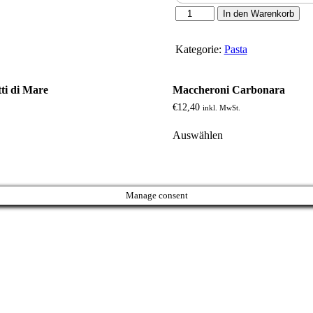
Spaghetti
In den Warenkorb
Arrabiata
Menge
Kategorie:
Pasta
tti di Mare
Maccheroni Carbonara
€
12,40
.
inkl. MwSt.
Auswählen
Manage consent