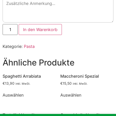
Spaghetti
In den Warenkorb
Frutti
di
Mare
Menge
Kategorie:
Pasta
Ähnliche Produkte
Spaghetti Arrabiata
Maccheroni Spezial
€
13,90
€
15,50
inkl. MwSt.
inkl. MwSt.
Auswählen
Auswählen
Tortellini Napolitana
Gnocchi alla Napolitana