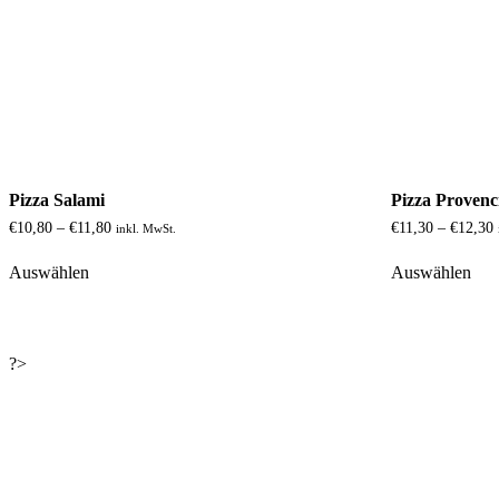
Pizza Salami
Pizza Provenc
Preisspanne:
€
10,80
–
€
11,80
€
11,30
–
€
12,30
inkl. MwSt.
€10,80
Dieses
Die
bis
b
Auswählen
Auswählen
Produkt
Pro
€11,80
weist
wei
mehrere
meh
Varianten
Var
auf.
auf.
?>
Die
Die
Optionen
Opt
können
kön
auf
auf
der
der
Produktseite
Pro
gewählt
gew