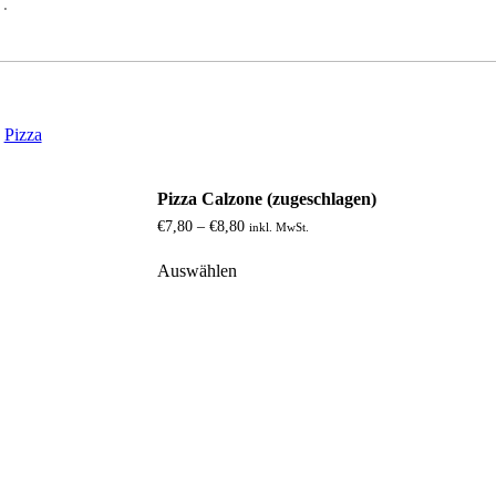
:
Pizza
Pizza Calzone (zugeschlagen)
Preisspanne:
€
7,80
–
€
8,80
inkl. MwSt.
€7,80
Dieses
bis
Auswählen
Produkt
€8,80
weist
mehrere
Varianten
auf.
Die
Optionen
können
auf
der
Produktseite
gewählt